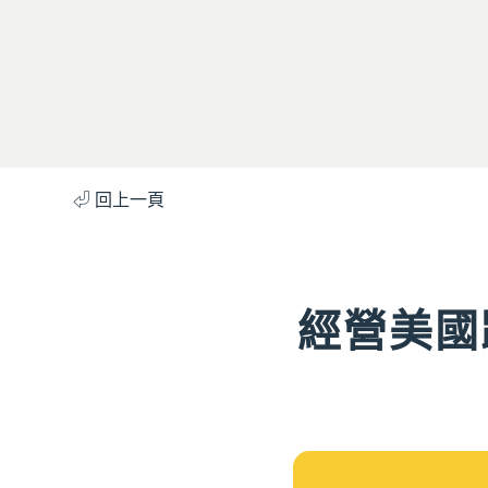
⏎ 回上一頁
經營美國